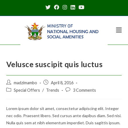
Skip
to
content
Velusce suscipit quis luctus
Post
Post
madzimambo
April 8, 2016
author:
published:
Post
Post
Special Offers
/
Trends
3 Comments
category:
comments:
Lorem ipsum dolor sit amet, consectetur adipiscing elit. Integer
nec odio. Praesent libero. Sed cursus ante dapibus diam. Sed nisi.
Nulla quis sem at nibh elementum imperdiet. Duis sagittis ipsum.