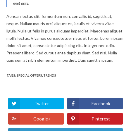
eget ante.
Aenean lectus elit, fermentum non, convallis id, sagittis at,
neque. Nullam mauris orci, aliquet et, iaculis et, viverra vitae,
ligula. Nulla ut felis in purus aliquam imperdiet. Maecenas aliquet
mollis lectus. Vivamus consectetuer risus et tortor. Lorem ipsum
dolor sit amet, consectetur adipiscing elit. Integer nec odio.
Praesent libero. Sed cursus ante dapibus diam. Sed nisi. Nulla
quis sem at nibh elementum imperdiet. Duis sagittis ipsum.
TAGS:
SPECIAL OFFERS
,
TRENDS
Twitter
Facebook
Opens
Opens
in
in
a
a
new
new
Google+
Pinterest
Opens
Opens
window
window
in
in
a
a