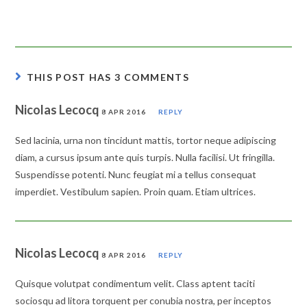
THIS POST HAS 3 COMMENTS
Nicolas Lecocq
8 APR 2016
REPLY
Sed lacinia, urna non tincidunt mattis, tortor neque adipiscing
diam, a cursus ipsum ante quis turpis. Nulla facilisi. Ut fringilla.
Suspendisse potenti. Nunc feugiat mi a tellus consequat
imperdiet. Vestibulum sapien. Proin quam. Etiam ultrices.
Nicolas Lecocq
8 APR 2016
REPLY
Quisque volutpat condimentum velit. Class aptent taciti
sociosqu ad litora torquent per conubia nostra, per inceptos