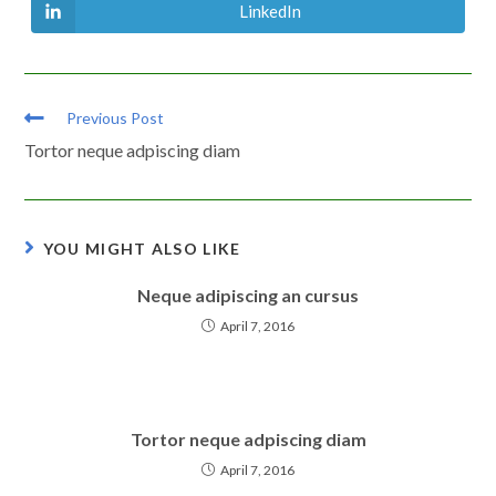
new
new
LinkedIn
Opens
window
window
in
a
new
window
Read
Previous Post
more
Tortor neque adpiscing diam
articles
YOU MIGHT ALSO LIKE
Neque adipiscing an cursus
April 7, 2016
Tortor neque adpiscing diam
April 7, 2016