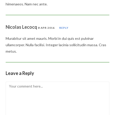
himenaeos. Nam nec ante.
Nicolas Lecocq
8 APR 2016
REPLY
Murabitur sit amet mauris. Morbi in dui quis est pulvinar
ullamcorper. Nulla facilisi. Integer lacinia sollicitudin massa. Cras
metus.
Leave a Reply
Comment