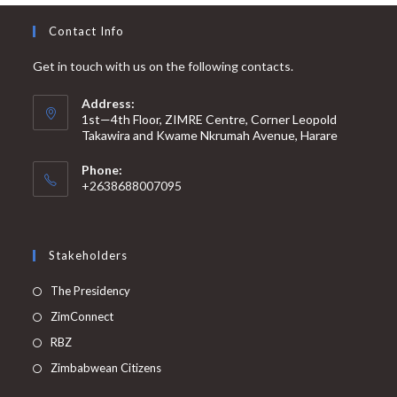
Contact Info
Get in touch with us on the following contacts.
Address:
1st—4th Floor, ZIMRE Centre, Corner Leopold
Takawira and Kwame Nkrumah Avenue, Harare
Phone:
+2638688007095
Stakeholders
Opens
The Presidency
in
Opens
ZimConnect
a
in
Opens
RBZ
new
a
in
Opens
Zimbabwean Citizens
tab
new
a
in