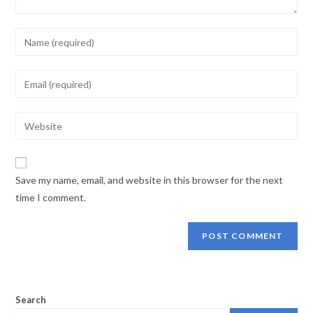
Enter
your
name
Enter
or
your
username
email
Enter
to
address
your
comment
to
website
comment
URL
Save my name, email, and website in this browser for the next
(optional)
time I comment.
Search