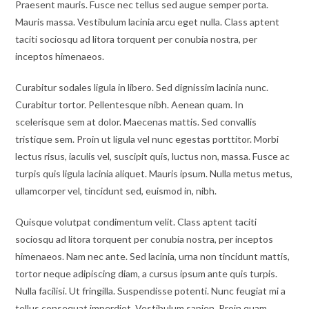
Praesent mauris. Fusce nec tellus sed augue semper porta.
Mauris massa. Vestibulum lacinia arcu eget nulla. Class aptent
taciti sociosqu ad litora torquent per conubia nostra, per
inceptos himenaeos.
Curabitur sodales ligula in libero. Sed dignissim lacinia nunc.
Curabitur tortor. Pellentesque nibh. Aenean quam. In
scelerisque sem at dolor. Maecenas mattis. Sed convallis
tristique sem. Proin ut ligula vel nunc egestas porttitor. Morbi
lectus risus, iaculis vel, suscipit quis, luctus non, massa. Fusce ac
turpis quis ligula lacinia aliquet. Mauris ipsum. Nulla metus metus,
ullamcorper vel, tincidunt sed, euismod in, nibh.
Quisque volutpat condimentum velit. Class aptent taciti
sociosqu ad litora torquent per conubia nostra, per inceptos
himenaeos. Nam nec ante. Sed lacinia, urna non tincidunt mattis,
tortor neque adipiscing diam, a cursus ipsum ante quis turpis.
Nulla facilisi. Ut fringilla. Suspendisse potenti. Nunc feugiat mi a
tellus consequat imperdiet. Vestibulum sapien. Proin quam.